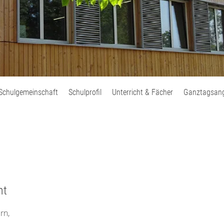
Schulgemeinschaft
Schulprofil
Unterricht & Fächer
Ganztagsan
ht
rn,