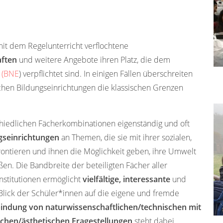
t dem Regelunterricht verflochtene
aften
und weitere Angebote
ihren Platz, die dem
g (BNE
) verpflichtet sind. In einigen Fällen überschreiten
chen Bildungseinrichtungen die klassischen Grenzen
chiedlichen Fächerkombinationen eigenständig
und oft
gseinrichtungen
an Themen, die sie mit ihrer sozialen,
frontieren und ihnen die Möglichkeit geben, ihre Umwelt
en. Die Bandbreite der beteiligten Fächer aller
nstitutionen ermöglicht
vielfältige, interessante
und
Blick der Schüler*innen auf die eigene und fremde
indung von naturwissenschaftlichen/technischen mit
lichen/ästhetischen Fragestellungen
steht dabei