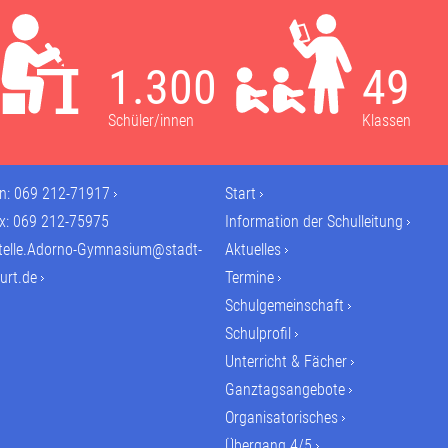
1.300
49
Schüler/innen
Klassen
on:
069 212-71917
Start
ax: 069 212-75975
Information der Schulleitung
telle.Adorno-Gymnasium@stadt-
Aktuelles
urt.de
Termine
Schulgemeinschaft
Schulprofil
Unterricht & Fächer
Ganztagsangebote
Organisatorisches
Übergang 4/5