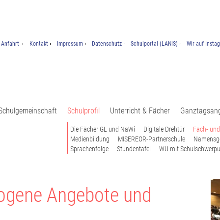
Anfahrt
Kontakt
Impressum
Datenschutz
Schulportal (LANIS)
Wir auf Insta
Schulgemeinschaft
Schulprofil
Unterricht & Fächer
Ganztagsan
Die Fächer GL und NaWi
Digitale Drehtür
Fach- und
Medienbildung
MISEREOR-Partnerschule
Namensg
Sprachenfolge
Stundentafel
WU mit Schulschwerpu
zogene Angebote und