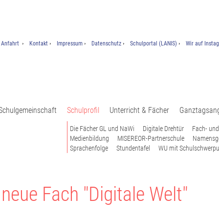
Anfahrt
Kontakt
Impressum
Datenschutz
Schulportal (LANIS)
Wir auf Insta
Schulgemeinschaft
Schulprofil
Unterricht & Fächer
Ganztagsan
Die Fächer GL und NaWi
Digitale Drehtür
Fach- und
Medienbildung
MISEREOR-Partnerschule
Namensg
Sprachenfolge
Stundentafel
WU mit Schulschwerpu
 neue Fach "Digitale Welt"