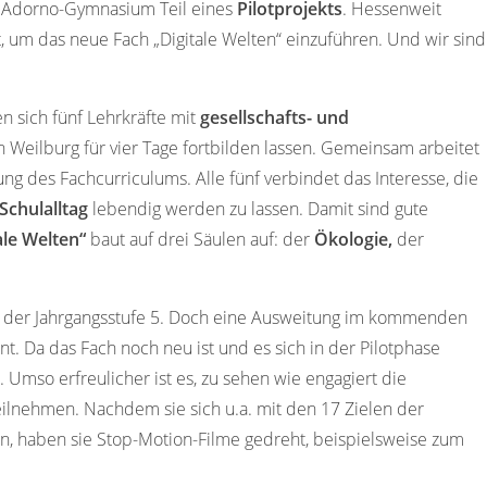
s Adorno-Gymnasium Teil eines
Pilotprojekts
. Hessenweit
, um das neue Fach „Digitale Welten“ einzuführen. Und wir sind
n sich fünf Lehrkräfte mit
gesellschafts- und
n Weilburg für vier Tage fortbilden lassen. Gemeinsam arbeitet
ung
des Fachcurriculums. Alle fünf verbindet das Interesse, die
 Schulalltag
lebendig werden zu lassen. Damit sind gute
ale Welten“
baut auf drei Säulen auf:
der
Ökologie,
der
en der Jahrgangsstufe 5. Doch eine Ausweitung im kommenden
ant. Da das Fach noch neu ist und es sich in der Pilotphase
. Umso erfreulicher ist es, zu sehen wie engagiert die
eilnehmen. Nachdem sie sich u.a. mit den 17 Zielen der
en, haben sie Stop-Motion-Filme gedreht, beispielsweise zum