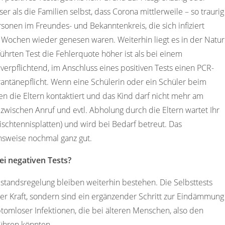
er als die Familien selbst, dass Corona mittlerweile – so traurig
ersonen im Freundes- und Bekanntenkreis, die sich infiziert
 Wochen wieder genesen waren. Weiterhin liegt es in der Natur
ührten Test die Fehlerquote höher ist als bei einem
 verpflichtend, im Anschluss eines positiven Tests einen PCR-
arantänepflicht. Wenn eine Schülerin oder ein Schüler beim
den die Eltern kontaktiert und das Kind darf nicht mehr am
wischen Anruf und evtl. Abholung durch die Eltern wartet Ihr
schtennisplatten) und wird bei Bedarf betreut. Das
ensweise nochmal ganz gut.
ei negativen Tests?
standsregelung bleiben weiterhin bestehen. Die Selbsttests
r Kraft, sondern sind ein ergänzender Schritt zur Eindämmung
mloser Infektionen, die bei älteren Menschen, also den
führen könnten.