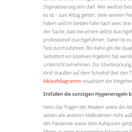
Stigmatisierung sein darf. Wer weiß es bess
es ist – zum Alltag gehört. Viele kennen P
haben und im besten Falle nach zwei, drei
der Sache, dass bei einem selbst durchgef
professionell durchgeführten. Daher ist es
Test durchzuführen. Bis dahin gilt die Qu
Selbsttest ein positives Ergebnis hat, wer
Unterricht teilnehmen. Zur Überbrückung z
Kind draußen auf dem Schulhof (bei den Ti
Ablaufdiagramm
visualisiert die Vorgeh
Entfallen die sonstigen Hygieneregeln b
Nein, das Tragen der Masken sowie die Ab
setzen alle anderen Maßnahmen nicht auße
der Pandemie sowie dem Aufspüren sympto
Eltern, zu einer gravierenden Erkrankung 