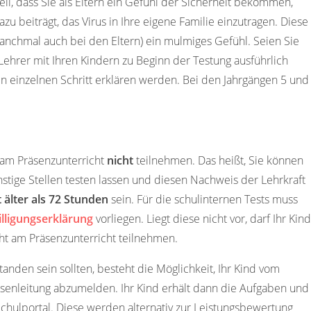
il, dass Sie als Eltern ein Gefühl der Sicherheit bekommen,
zu beiträgt, das Virus in Ihre eigene Familie einzutragen. Diese
manchmal auch bei den Eltern) ein mulmiges Gefühl. Seien Sie
Lehrer mit Ihren Kindern zu Beginn der Testung ausführlich
 einzelnen Schritt erklären werden. Bei den Jahrgängen 5 und
 am Präsenzunterricht
nicht
teilnehmen. Das heißt, Sie können
stige Stellen testen lassen und diesen Nachweis der Lehrkraft
t älter als 72 Stunden
sein. Für die schulinternen Tests muss
illigungserklärung
vorliegen. Liegt diese nicht vor, darf Ihr Kind
cht am Präsenzunterricht teilnehmen.
anden sein sollten, besteht die Möglichkeit, Ihr Kind vom
senleitung abzumelden. Ihr Kind erhält dann die Aufgaben und
hulportal. Diese werden alternativ zur Leistungsbewertung