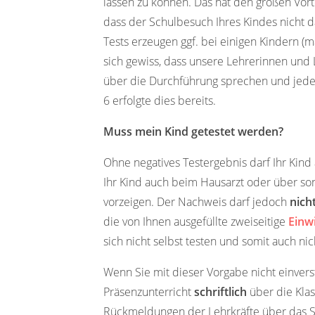
lassen zu können. Das hat den großen Vorte
dass der Schulbesuch Ihres Kindes nicht da
Tests erzeugen ggf. bei einigen Kindern (
sich gewiss, dass unsere Lehrerinnen und 
über die Durchführung sprechen und jeden
6 erfolgte dies bereits.
Muss mein Kind getestet werden?
Ohne negatives Testergebnis darf Ihr Kind
Ihr Kind auch beim Hausarzt oder über son
vorzeigen. Der Nachweis darf jedoch
nich
die von Ihnen ausgefüllte zweiseitige
Einw
sich nicht selbst testen und somit auch ni
Wenn Sie mit dieser Vorgabe nicht einverst
Präsenzunterricht
schriftlich
über die Klas
Rückmeldungen der Lehrkräfte über das Sc