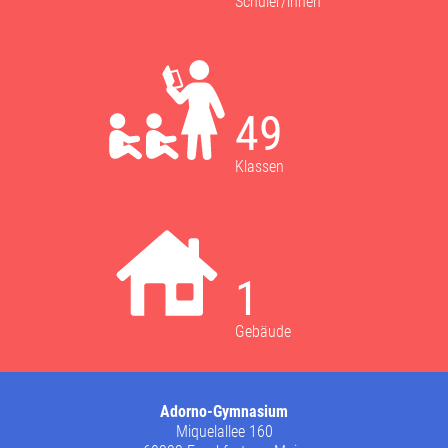
Schüler/innen
49
Klassen
1
Gebäude
Adorno-Gymnasium
Miquelallee 160