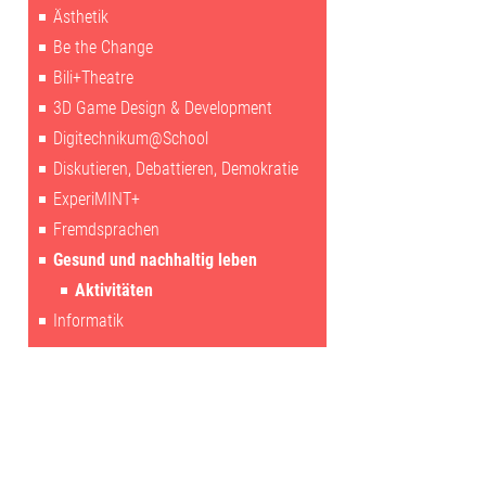
Ästhetik
Be the Change
Bili+Theatre
3D Game Design & Development
Digitechnikum@School
Diskutieren, Debattieren, Demokratie
ExperiMINT+
Fremdsprachen
Gesund und nachhaltig leben
Aktivitäten
Informatik