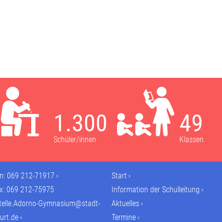
1.300
49
Schüler/innen
Klassen
on:
069 212-71917
Start
ax: 069 212-75975
Information der Schulleitung
telle.Adorno-Gymnasium@stadt-
Aktuelles
urt.de
Termine