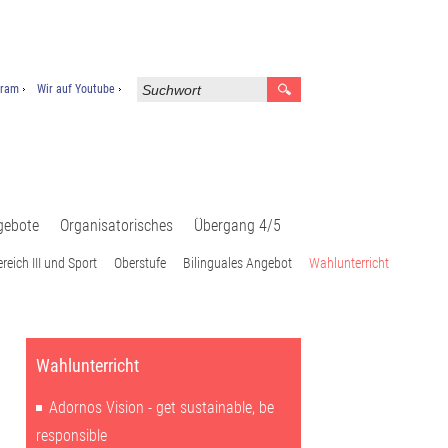
gram
Wir auf Youtube
gebote
Organisatorisches
Übergang 4/5
reich III und Sport
Oberstufe
Bilinguales Angebot
Wahlunterricht
Wahlunterricht
Adornos Vision - get sustainable, be
responsible