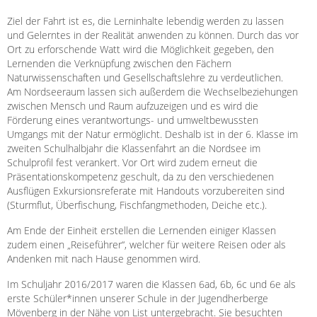
Ziel der Fahrt ist es, die Lerninhalte lebendig werden zu lassen
und Gelerntes in der Realität anwenden zu können. Durch das vor
Ort zu erforschende Watt wird die Möglichkeit gegeben, den
Lernenden die Verknüpfung zwischen den Fächern
Naturwissenschaften und Gesellschaftslehre zu verdeutlichen.
Am Nordseeraum lassen sich außerdem die Wechselbeziehungen
zwischen Mensch und Raum aufzuzeigen und es wird die
Förderung eines verantwortungs- und umweltbewussten
Umgangs mit der Natur ermöglicht. Deshalb ist in der 6. Klasse im
zweiten Schulhalbjahr die Klassenfahrt an die Nordsee im
Schulprofil fest verankert. Vor Ort wird zudem erneut die
Präsentationskompetenz geschult, da zu den verschiedenen
Ausflügen Exkursionsreferate mit Handouts vorzubereiten sind
(Sturmflut, Überfischung, Fischfangmethoden, Deiche etc.).
Am Ende der Einheit erstellen die Lernenden einiger Klassen
zudem einen „Reiseführer“, welcher für weitere Reisen oder als
Andenken mit nach Hause genommen wird.
Im Schuljahr 2016/2017 waren die Klassen 6ad, 6b, 6c und 6e als
erste Schüler*innen unserer Schule in der Jugendherberge
Mövenberg in der Nähe von List untergebracht. Sie besuchten