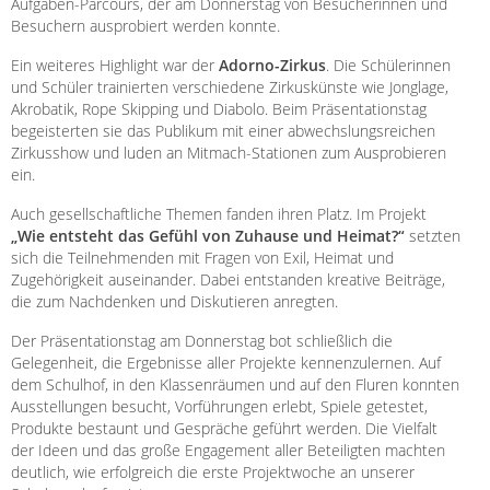
Aufgaben-Parcours, der am Donnerstag von Besucherinnen und
Besuchern ausprobiert werden konnte.
Ein weiteres Highlight war der
Adorno-Zirkus
. Die Schülerinnen
und Schüler trainierten verschiedene Zirkuskünste wie Jonglage,
Akrobatik, Rope Skipping und Diabolo. Beim Präsentationstag
begeisterten sie das Publikum mit einer abwechslungsreichen
Zirkusshow und luden an Mitmach-Stationen zum Ausprobieren
ein.
Auch gesellschaftliche Themen fanden ihren Platz. Im Projekt
„Wie entsteht das Gefühl von Zuhause und Heimat?“
setzten
sich die Teilnehmenden mit Fragen von Exil, Heimat und
Zugehörigkeit auseinander. Dabei entstanden kreative Beiträge,
die zum Nachdenken und Diskutieren anregten.
Der Präsentationstag am Donnerstag bot schließlich die
Gelegenheit, die Ergebnisse aller Projekte kennenzulernen. Auf
dem Schulhof, in den Klassenräumen und auf den Fluren konnten
Ausstellungen besucht, Vorführungen erlebt, Spiele getestet,
Produkte bestaunt und Gespräche geführt werden. Die Vielfalt
der Ideen und das große Engagement aller Beteiligten machten
deutlich, wie erfolgreich die erste Projektwoche an unserer