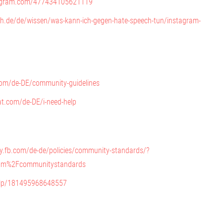
stagram.com/477434105621119
ch.de/de/wissen/was-kann-ich-gegen-hate-speech-tun/instagram-
com/de-DE/community-guidelines
at.com/de-DE/i-need-help
cy.fb.com/de-de/policies/community-standards/?
om%2Fcommunitystandards
elp/181495968648557