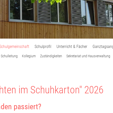
Schulgemeinschaft
Schulprofil
Unterricht & Fächer
Ganztagsan
Schulleitung
Kollegium
Zuständigkeiten
Sekretariat und Hausverwaltung
hten im Schuhkarton" 2026
nden passiert?