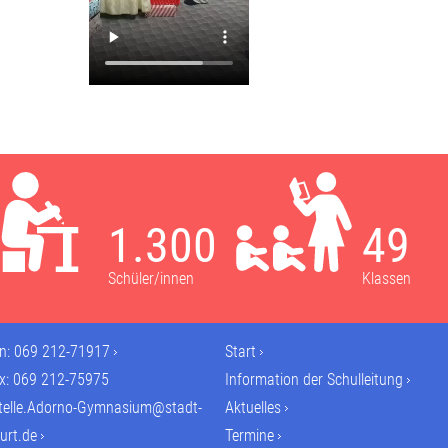
1.300
49
Schüler/innen
Klassen
on:
069 212-71917
Start
ax: 069 212-75975
Information der Schulleitung
telle.Adorno-Gymnasium@stadt-
Aktuelles
urt.de
Termine