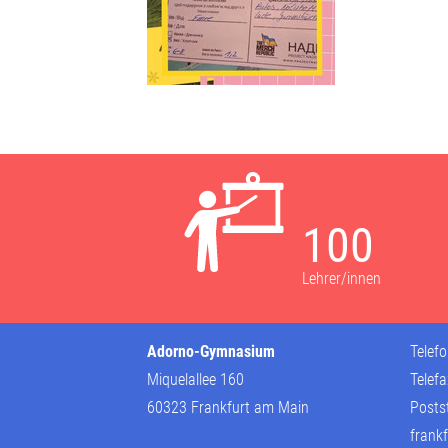
100
Lehrer/innen
Adorno-Gymnasium
Telef
Miquelallee 160
Telef
60323 Frankfurt am Main
Posts
frankf