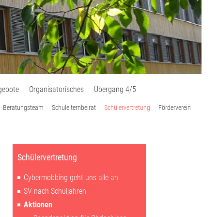
gebote
Organisatorisches
Übergang 4/5
Beratungsteam
Schulelternbeirat
Schülervertretung
Förderverein
Schülervertretung
Cybermobbing geht uns alle an
SV nach Schuljahren
Aktionen