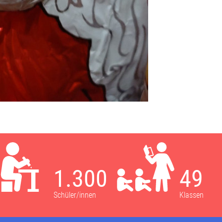
1.300
49
Schüler/innen
Klassen