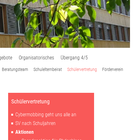
gebote
Organisatorisches
Übergang 4/5
Beratungsteam
Schulelternbeirat
Schülervertretung
Förderverein
Schülervertretung
Cybermobbing geht uns alle an
SV nach Schuljahren
Aktionen