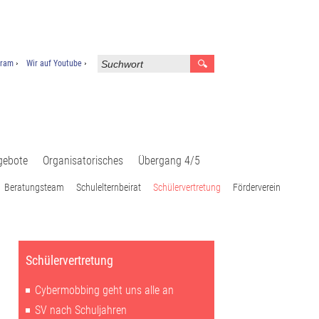
gram
Wir auf Youtube
gebote
Organisatorisches
Übergang 4/5
Beratungsteam
Schulelternbeirat
Schülervertretung
Förderverein
Schülervertretung
Cybermobbing geht uns alle an
SV nach Schuljahren