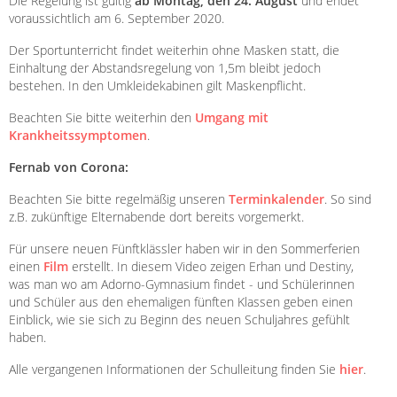
Die Regelung ist gültig
ab Montag, den 24. August
und endet
voraussichtlich am 6. September 2020.
Der Sportunterricht findet weiterhin ohne Masken statt, die
Einhaltung der Abstandsregelung von 1,5m bleibt jedoch
bestehen. In den Umkleidekabinen gilt Maskenpflicht.
Beachten Sie bitte weiterhin den
Umgang mit
Krankheitssymptomen
.
Fernab von Corona:
Beachten Sie bitte regelmäßig unseren
Terminkalender
. So sind
z.B. zukünftige Elternabende dort bereits vorgemerkt.
Für unsere neuen Fünftklässler haben wir in den Sommerferien
einen
Film
erstellt. In diesem Video zeigen Erhan und Destiny,
was man wo am Adorno-Gymnasium findet - und Schülerinnen
und Schüler aus den ehemaligen fünften Klassen geben einen
Einblick, wie sie sich zu Beginn des neuen Schuljahres gefühlt
haben.
Alle vergangenen Informationen der Schulleitung finden Sie
hier
.