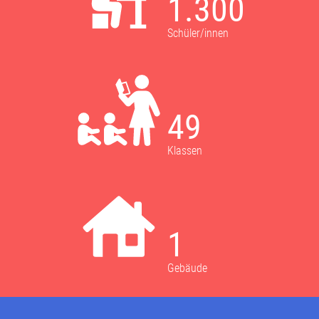
1.300
Schüler/innen
49
Klassen
1
Gebäude