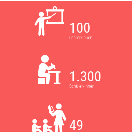
100
Lehrer/innen
1.300
Schüler/innen
49