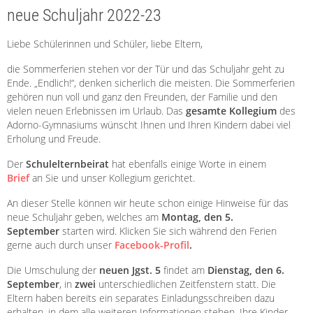
neue Schuljahr 2022-23
Liebe Schülerinnen und Schüler, liebe Eltern,
die Sommerferien stehen vor der Tür und das Schuljahr geht zu
Ende. „Endlich!“, denken sicherlich die meisten. Die Sommerferien
gehören nun voll und ganz den Freunden, der Familie und den
vielen neuen Erlebnissen im Urlaub. Das
gesamte Kollegium
des
Adorno-Gymnasiums wünscht Ihnen und Ihren Kindern dabei viel
Erholung und Freude.
Der
Schulelternbeirat
hat ebenfalls einige Worte in einem
Brief
an Sie und unser Kollegium gerichtet.
An dieser Stelle können wir heute schon einige Hinweise für das
neue Schuljahr geben, welches am
Montag, den 5.
September
starten wird. Klicken Sie sich während den Ferien
gerne auch durch unser
Facebook-Profil
.
Die Umschulung der
neuen Jgst. 5
findet am
Dienstag, den 6.
September
, in
zwei
unterschiedlichen Zeitfenstern statt. Die
Eltern haben bereits ein separates Einladungsschreiben dazu
erhalten, in dem alle weiteren Informationen stehen. Ihre Kinder