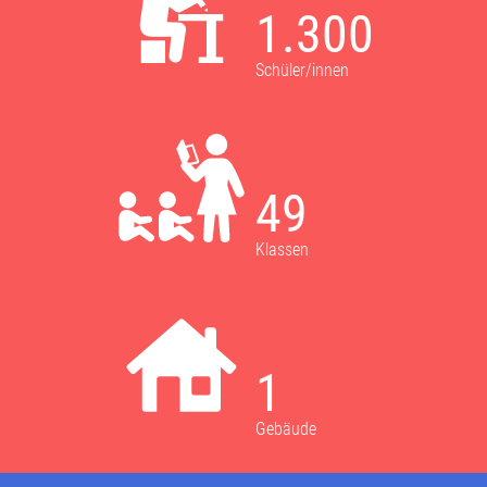
1.300
Schüler/innen
49
Klassen
1
Gebäude