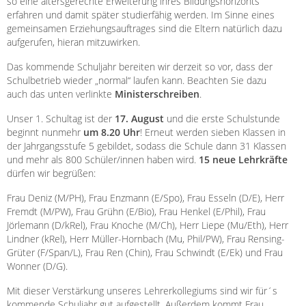
so eine altersgerechte Erweiterung ihres Bildungshorizonts
erfahren und damit später studierfähig werden. Im Sinne eines
gemeinsamen Erziehungsauftrages sind die Eltern natürlich dazu
aufgerufen, hieran mitzuwirken.
Das kommende Schuljahr bereiten wir derzeit so vor, dass der
Schulbetrieb wieder „normal“ laufen kann. Beachten Sie dazu
auch das unten verlinkte
Ministerschreiben
.
Unser 1. Schultag ist der
17. August
und die erste Schulstunde
beginnt nunmehr
um 8.20 Uhr
! Erneut werden sieben Klassen in
der Jahrgangsstufe 5 gebildet, sodass die Schule dann 31 Klassen
und mehr als 800 Schüler/innen haben wird.
15 neue Lehrkräfte
dürfen wir begrüßen:
Frau Deniz (M/PH), Frau Enzmann (E/Spo), Frau Esseln (D/E), Herr
Fremdt (M/PW), Frau Grühn (E/Bio), Frau Henkel (E/Phil), Frau
Jörlemann (D/kRel), Frau Knoche (M/Ch), Herr Liepe (Mu/Eth), Herr
Lindner (kRel), Herr Müller-Hornbach (Mu, Phil/PW), Frau Rensing-
Grüter (F/Span/L), Frau Ren (Chin), Frau Schwindt (E/Ek) und Frau
Wonner (D/G).
Mit dieser Verstärkung unseres Lehrerkollegiums sind wir für´s
kommende Schuljahr gut aufgestellt. Außerdem kommt Frau