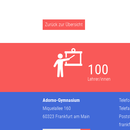
Zurück zur Übersicht
100
Lehrer/innen
Adorno-Gymnasium
Telef
Miquelallee 160
Telef
60323 Frankfurt am Main
Posts
frankf