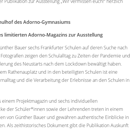
er Publikation zur Ausstellung „Wir vermissen euch!“ herzlich
Schulhof des Adorno-Gymnasiums
s limitierten Adorno-Magazins zur Ausstellung
ünther Bauer sechs Frankfurter Schulen auf deren Suche nach
 Fotografien zeigen den Schulalltag zu Zeiten der Pandemie un
rderung des Neustarts nach dem Lockdown bewältigt haben.
em Rathenauplatz und in den beteiligten Schulen ist eine
nalltag und die Verarbeitung der Erlebnisse an den Schulen in
us einem Projektmagazin und sechs individuellen
cke der Schüler*innen sowie der Lehrenden treten in einem
ien von Günther Bauer und gewähren authentische Einblicke in
n. Als zeithistorisches Dokument gibt die Publikation Auskunft