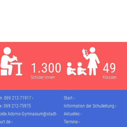
1.300
49
Schüler/innen
Klassen
on:
069 212-71917
Start
ax: 069 212-75975
Information der Schulleitung
telle.Adorno-Gymnasium@stadt-
Aktuelles
urt.de
Termine